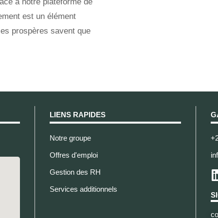
râce à notre plateforme de
ement est un élément
ises prospères savent que
LIENS RAPIDES
G
Notre groupe
+2
Offres d'emploi
in
Gestion des RH
Services additionnels
S
co