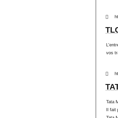
h
TL
L’ent
vos tr
h
TA
Tata 
Il fai
Tata 