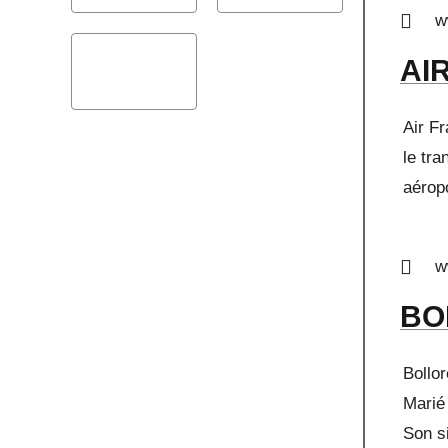
w
AI
Air Fr
le tra
aérop
w
BO
Bollor
Marié
Son s