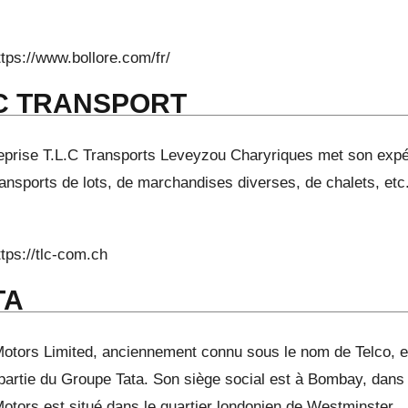
ttps://www.bollore.com/fr/
C TRANSPORT
reprise T.L.C Transports Leveyzou Charyriques met son expér
ansports de lots, de marchandises diverses, de chalets, etc
ttps://tlc-com.ch
TA
Motors Limited, anciennement connu sous le nom de Telco, es
t partie du Groupe Tata. Son siège social est à Bombay, dan
Motors est situé dans le quartier londonien de Westminster.