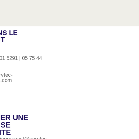
S LE
CT
01 5291 | 05 75 44
rvtec-
al.com
LER UNE
ISE
ITE
.ivorycoast@servtec-