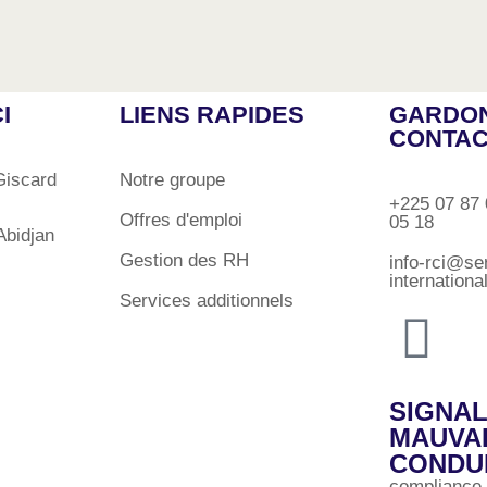
I
LIENS RAPIDES
GARDON
CONTA
Giscard
Notre groupe
+225 07 87 
Offres d'emploi
05 18
bidjan
Gestion des RH
info-rci@se
internation
Services additionnels
SIGNA
MAUVA
CONDU
compliance