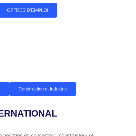
OFFRES D'EMPLOI
l
Construction et Industrie
TERNATIONAL
 vocation de concepteur, constructeur et