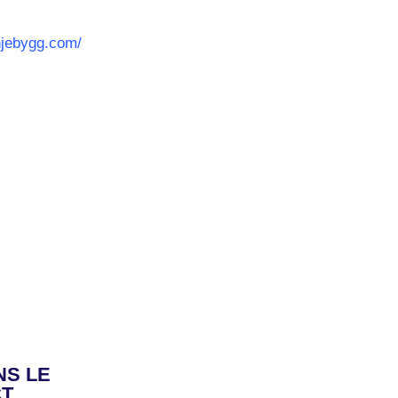
njebygg.com/
S LE
CT